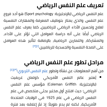
تعريف علم النفس الرياضي
علم النفس الرياضي (بالإنجليزية: Sport psychology) هو أحد فروع
علم النفس، والذي يمتاز بتوظيف المعرفة والمهارات النفسية
لعلاج وتحسين الأداء الرياضي للرياضيين، كما يعرف علم النفس
الرياضي أيضًا على أنه دراسة العوامل التي تؤثر على الأداء،
والمشاركة، والتمارين الرياضية، بالإضافة لتأثير هذه العوامل
[٢]
[١]
على الصحة النفسية والجسدية للرياضيين.
مراحل تطور علم النفس الرياضي
[٤]
[٣]
من أهم المعلومات عن نشأة وتطور
علم النفس التربوي
:
يُعتبر عالم النفس الأمريكي كولمان غريفيث
(بالإنجليزية: Coleman Griffith) مؤسس علم النفس
الرياضي؛ حيث افتتح أول مختبر بحثي متخصص في علم
النفس الرياضي في عام 1925 في الولايات المتحدة
الأمريكية، لكنه لم يدم طويلاً؛ إذ تمّ إغلاقه بعد فترة