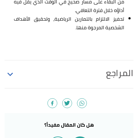
من البقاء على مسار صحيح في الوقت الذي يقل فيه
أداؤه خلال فترة التعافي.
تحفيز الالتزام بالتمارين الرياضية، وتحقيق الأهداف
الشخصية المرجوة منها.
المراجع
أ
ب
,
"What Is Sports Psychology?"
^
simplypsychology
, Retrieved 2/8/2022. Edited.
,
American Psychological
"Sport Psychology"
↑
Association (APA)
, Retrieved 2/8/2022. Edited.
هل كان المقال مفيداً؟
أ
ب
,
verywellmind
,
"What Is Sports Psychology?"
^