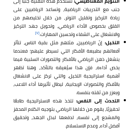
التنويم المغناطيسي:
تُستخدم هذه التقنية جنبًا إلى
جنب مع التدريبات الرياضية، وتساعد الرياضيين على
زيادة التركيز وتقليل التوتر، من خلال تخليصهم من
القلق بخصوص الأداء الرياضي، وتحويل جهد التركيز
[٧]
والانشغال على الشفاء وتحسين المهارات.
التخيل:
إنّ الرياضيين، مثلهم مثل بقية الناس، تتأثر
أفعالهم بطبيعة الأفكار التي تسيطر عليهم؛ فعندما
ينشغل ذهن الرياضي بالأفكار والتصورات السلبية فيما
يخص أداءه، فإن هذا سيُعيقه بالتأكد، وهنا تظهر
أهمية استراتيجية التخيل، والتي تركز على الانشغال
بالأفكار والتصورات الإيجابية، ليطال تأثيرها أداء اللاعب،
ويعزز من ثقته بنفسه.
التحدث إلى النفس:
تتخذ هذه الاستراتيجية طابعًا
تحفيزيًا، يقوم من خلالها الرياضي بتوجيه الكلام المحفز
والمشجع إلى نفسه، لدفعها لبذل الجهد، وتحقيق
أفضل أداء، وعدم الاستسلام.