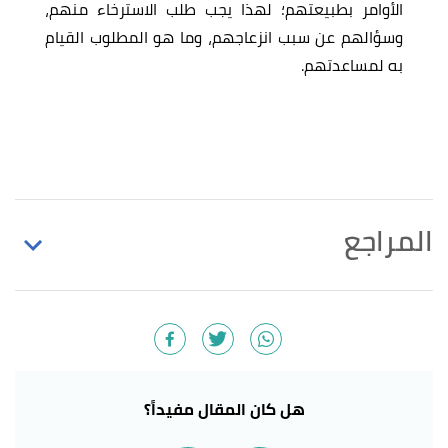
الأوامر بطبيعتهم؛ لهذا يجب طلب الاسترخاء منهم،
وسؤالهم عن سبب انزعاجهم، وما هو المطلوب القيام
به لمساعدتهم.
المراجع
,
"Aggressive Behavior: Definition, Types & Signs"
↑
study
, Retrieved 27/6/2022. Edited.
أ
ب
according to social psychology,spreading rumors
^
about a classmate "Aggressive Behavior:
هل كان المقال مفيداً؟
Understanding Aggression and How to Treat It"
,