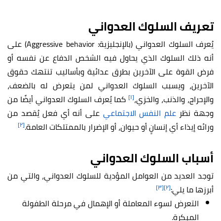
تعريف السلوك العدواني
يُعرف السلوك العدواني (بالإنجليزية: Aggressive behavior) على
أنه ذلك السلوك الذي يحاول فيه الشخص الدفاع عن نفسه أو
فرض القوة على الآخرين بطرق عدائية وبأساليب تنتهك حقوق
الآخرين، ويسبب السلوك العدواني لمن يتعرض له بالضعف،
[١]
والإحراج، والذنب، والخزي،
كما يُعرف السلوك العدواني أيضًا من
وجهة نظر
علم النفس الاجتماعي
على أنه أي فعل يُقصد من
[٢]
ورائه إيذاء أي إنسانٍ أو حيوان، أو الإضرار بالممتلكات العامة.
أسباب السلوك العدواني
توجد العديد من العوامل المؤدية للسلوك العدواني، والتي من
[٣]
[٢]
أبرزها ما يلي:
التعرض لسوء المعاملة أو الإهمال في مرحلة الطفولة
المبكرة.