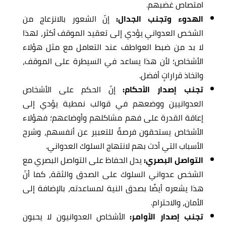
امتصاص غضبهم.
الهدوء وتجنب الجدال:
إنّ الشعور بالانزعاج من
الشخص العدواني يؤدي إلى تعقيد الموقف أكثر، لهذا
لا بد من ضبط العواطف عند التعامل مع مثل هؤلاء
الأشخاص؛ لأن هذا يساعد في السيطرة على الموقف،
واتخاذ قراراتٍ أفضل.
تجنب إصدار الأحكام:
إنّ الحكم على الأشخاص
العدوانيين ووضعهم في قوالب نمطية يؤدي إلى
إعاقة القدرة على فهم مشاكلهم وأوضاعهم؛ فهؤلاء
الأشخاص يستحقون فرصةً للتعبير عن أنفسهم، وشرح
الأسباب التي أدت بهم لانتهاج السلوك العدواني.
التواصل البصري:
يدل الحفاظ على التواصل البصري مع
الشخص عدواني السلوك على الصدق والثقة، كما أنّ
هذا يشعره أيضًا بصدق النية لمساعدته، بالإضافة إلى
الأمان، والاحترام.
تجنب إصدار الأوامر:
الأشخاص العدوانيون لا يحبون