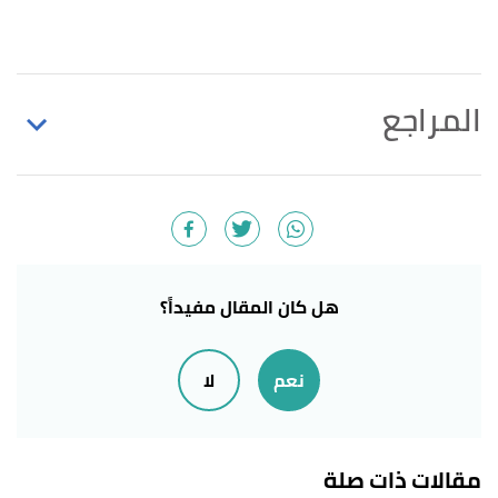
المراجع
أ
ب
,
"How to Solve Problems Like an Expert"
^
psychologytoday.com
, Retrieved 14/6/2023. Edited.
أ
ب
ت
ث
ج
ح
خ
د
"Overview of the Problem-Solving
^
Mental Process"
,
verywellmind.com
, Retrieved
هل كان المقال مفيداً؟
14/6/2023. Edited.
نعم
لا
,
"Psychological Steps Involved in Problem Solving"
↑
psychestudy.com
, Retrieved 14/6/2023. Edited.
مقالات ذات صلة