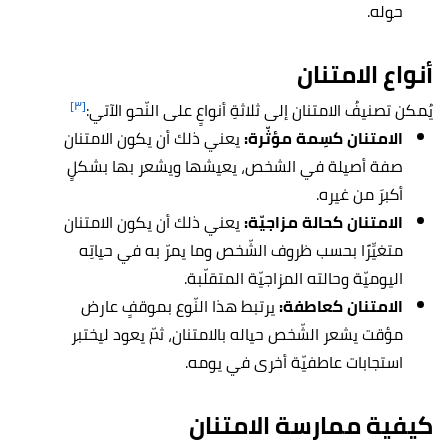
حوله.
أنواع الامتنان
[٣]
يُمكن تصنيفُ الامتنان إلى ثلاثةِ أنواعٍ على النّحو الآتي:
الامتنان كسِمة مؤثّرة:
يعني ذلك أن يكون الامتنان
صفة أصيلة في الشخص، يعيشها ويشعر بها بشكلٍ
أكبرَ من غيره.
الامتنان كحالة مزاجيّة:
يعني ذلك أن يكون الامتنان
متغيِّرًا بحسب ظروف الشّخص وما يمرّ به في حياتِه
اليوميّة وحالته المزاجيّة المتقلّبة.
الامتنان كعاطفة:
يرتبط هذا النّوع بموقفٍ عارض
مؤقت يشعر الشّخص حياله بالامتنان، ثمّ يعود ليختبر
استجابات عاطفيّة أخرى في يومه.
كيفية ممارسة الامتنان