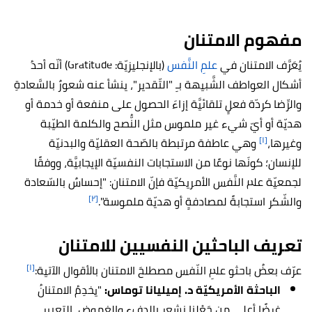
مفهوم الامتنان
يُعَرَّف الامتنان في
علمِ النَّفس
(بالإنجليزيّة: Gratitude) أنّه أحدُ
أشكال العواطف الشَّبيهة بـِ "التّقدير"، ينشأ عنه شعورٌ بالسَّعادةِ
والرِّضا كردّة فعلٍ تلقائيَّة إزاءَ الحصول على منفعة أو خدمة أو
هديّة أو أيّ شيء غير ملموس مثل النُّصح والكلمة الطيّبة
[١]
وغيرها،
وهي عاطفة مرتبطة بالصّحة العقليّة والبدنيّة
للإنسان؛ كونَها نوعًا من الاستجابات النفسيّة الإيجابيَّة، ووفقًا
لجمعيّة علم النَّفس الأمريكيّة فإنّ الامتنان: "إحساسٌ بالسّعادة
[٢]
والشّكر استجابةً لمصادفةٍ أو هديّة ملموسة".
تعريف الباحثين النفسيين للامتنان
[١]
عرّف بعضُ باحثو علمِ النّفس مصطلحَ الامتنان بالأقوال الآتية:
الباحثة الأمريكيّة د. إميليانا توماس:
"يخدِمُ الامتنانُ
غرضًا أعلى من جَعْلِنا نشعر بالدفء والغموض، التعبير