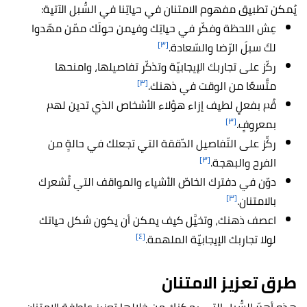
يُمكن تطبيق مفهوم الامتنان في حياتِنا في السُّبل الآتية:
عِش اللحظة وفكّر في حياتِك وفيمن حولَك ممّن مهّدوا
[٣]
لكَ سبلَ الرّضا والسّعادة.
ركّز على تجاربك الإيجابيّة وتذكّر تفاصيلها، وامنحها
[٣]
متَّسعًا من الوقت في ذهنك.
قُم بفعلٍ لطيف إزاء هؤلاء الأشخاص الذي تدين لهم
[٣]
بمعروفٍ.
ركِّز على التّفاصيل الدّققة التي تجعلك في حالةٍ من
[٣]
الفرح والبهجة.
دوّن في دفترك الخاصّ الأشياء والمواقف التي تُشعرك
[٣]
بالامتنان.
اعصف ذهنك، وتخيَّل كيف يمكن أن يكون شكل حياتك
[٤]
لولا تجاربك الإيجابيّة الملهمة.
طرق تعزيز الامتنان