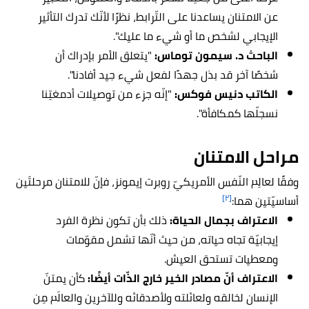
عن الامتنان يساعدنا على التّرابط، نظرًا لأنّك تدرك التأثير
الإيجابي لشخص ما أو شيء ما عليك".
الباحث د. سيمون توماس:
"يتعلق الأمر بإدراك أن
شخصًا آخر قد بذل جهدًا لفعل شيء جيد أفادنا".
الكاتب دنيس فوكس:
"إنّه جزء من توصيلات أدمغتِنا
نسجلّها كمكافأة".
مراحل الامتنان
وفقًا لعالِم النّفس الأمريكيّ روبرت إيمونز، فإنّ للامتنان مرحلتَين
[٢]
أساسيّتين هما:
الاعتراف بجمال الحياة:
ذلك بأن تكون نظرة الفرد
إيجابيّة تجاه حياته، من حيث أنّها تشمل مقوّمات
ومعطيات تستحق العيش.
الاعتراف أنّ مصادر الخير خارج الذّات أيضًا:
كأن يمتنّ
الإنسان لخالقه ولعائلته ولأصدقائه وللآخرين والعالَم مِن