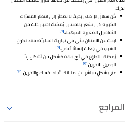
هذه أهمّ السُّبل التي يمكنك من خلالها تعزيز عاطفة الامتنان
لديك:
كُن سهلَ الإرضاء، بحيث لا تضطرّ إلى انتظار المسرّات
الكبيرة كي تشعر بالامتنان، يُمكنك اختبار ذلك من
[٥]
التّفاصيل الصّغيرة المبهجة.
ابحث عن الامتنان حتّى في تجاربك السلبيّة؛ فقد تكون
[٥]
السّبب في جعلك إنسانًا أفضل.
يُمكنك التطوّع في أيّ جهة كشكل من أشكال ردّ
[٥]
الجميل للآخرين.
[٣]
عبّر بشكلٍ مباشر عن امتنانك اتّجاه نفسك والآخرين..
المراجع
أ
ب
"All About Gratitude: What It Means, Why It’s
^