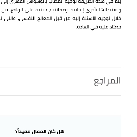
يتم في هذه الطريقة توجيه المصاب بالوسواس القهري إلى اك
واستبدالها بأخرى إيجابية، وعقلانية، مبنية على الواقع، م
خلال توجيه الأسئلة إليه من قبل المعالج النفسي، والتي ت
معتاد عليه في العادة.
المراجع
ehavioral therapy noun"
,
merriam-webster
, Retrieved
↑
14/7/2022. Edited.
behavioral therapy"
,
dictionary
, Retrieved 14/7/2022.
↑
Edited.
هل كان المقال مفيداً؟