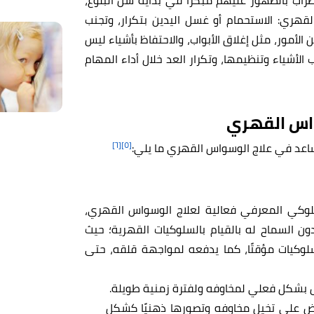
قهري: الاستحمام أو غسل اليدين بتكرار، وتجنب
الأمور، مثل إغلاق الأبواب، والاحتفاظ بأشياء ليس
ب الأشياء وتنظيمها، وتكرار العد خلال أداء المهام
اس القهري
[٦]
[٥]
اعد في علاج الوسواس القهري ما يلي:
سلوكي المعرفي فعالية لعلاج الوسواس القهري،
 السماح له بالقيام بالسلوكيات القهرية؛ حيث
سلوكيات مؤقتًا، كما يدفعه لمواجهة قلقه، حتى
بشكل فعلي لمخاوفه ولفترة زمنية طويلة.
ض على تخيل مخاوفه وتصورها ذهنيًا كشكل