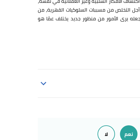
تشاف الأفكار السلبية وغير العقلانية في نفسه،
ن أجل التخلص من مسببات السلوكيات القهرية، من
جعله يرى الأمور من منظور جديد يختلف عمّا هو
behavioral therapy "cognitive b
the rewards for behaviors. "cognitive 
نعم
لا