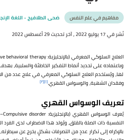
مفاهيم في علم النفس
ضحى الطلافيح
- اللغة الإنج
نُشر في 17 يوليو 2022
، آخر تحديث 29 أغسطس 2022
وباعتماده على تحديد أنماط التفكير الخاطئة والسلبية، بهدف 
لها، ويُستخدم العلاج السلوكي المعرفي في علاج عدد من الاض
[٢]
[١]
وفقدان الشهية، والوسواس القهري.
تعريف الوسواس القهري
النفسية ذات الصلة بالقلق، ويُولد هذا الاضطراب لدى الفرد 
بالإكراه إلى تكرار عددٍ من التصرفات بشكلٍ يخرج عن سيطرته
والنساء، والأطفال، وهناك من الأشخاص من تبدأ أعراض الاضط