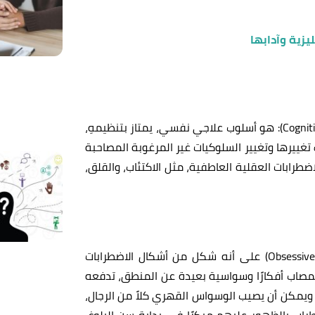
ليزية وآدابها
العلاج السلوكي المعرفي (بالإنجليزية: Cognitive behavioral therapy): هو أسلوب علاجي نفسي، يمتاز بتنظيمهِ،
تغييرها وتغيير السلوكيات غير المرغوبة المصاحبة
طرابات العقلية العاطفية، مثل الاكتئاب، والقلق،
يُعرف الوسواس القهري (بالإنجليزية: Obsessive–Compulsive disorder) على أنه شكل من أشكال الاضطرابات
المصاب أفكارًا وسواسية بعيدة عن المنطق، تدفعه
، ويمكن أن يصيب الوسواس القهري كلاً من الرجال،
راب بالظهور عليهم مبكرًا في بداية سن البلوغ،