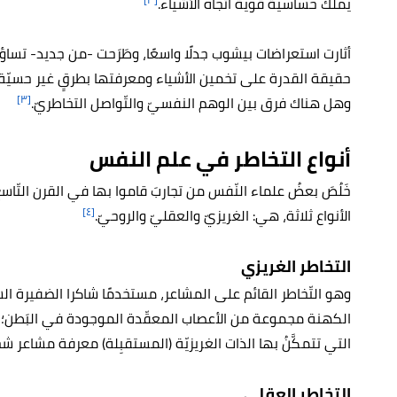
يملك حساسيّة قويّة اتجاه الأشياء.
أثارت استعراضات بيشوب جدلًا واسعًا، وطَرَحت -من جديد- تساؤل
حقيقة القدرة على تخمين الأشياء ومعرفتها بطرقٍ غير حسيّة، 
[٣]
وهل هناك فرق بين الوهم النفسيّ والتّواصل التخاطريّ.
أنواع التخاطر في علم النفس
خَلُصَ بعضُ علماء النّفس من تجاربَ قاموا بها في القرن التّاس
[٤]
الأنواع ثلاثة، هي: الغريزيّ والعقليّ والروحيّ.
التخاطر الغريزي
وهو التّخاطر القائم على المشاعر، مستخدمًا شاكرا الضفيرة
الكهنة مجموعة من الأعصاب المعقّدة الموجودة في البَطن؛ إ
التي تتمكَّنُ بها الذات الغريزيّة (المستقبِلة) معرفة مشاعر ش
التخاطر العقلي