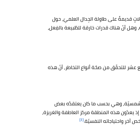
اتٍ قديمةً على طاولة الجِدال العلميّ، حول
وهل أنّ هناك قدرات خارقة للطّبيعة بالفِعل،
ع عشر للتحقّق من صحّة أنواع التخاطر، أنّ هذه
 الشمسيّة، وهي بحسب ما كان يعتقدُه بعض
ذ يعدّون هذه المنطقة مركز العاطفة والغريزة،
[٤]
خص آخر واحتياجاته النفسيّة.