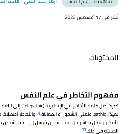
مفاهيم في علم النفس
أزهار عبد الغني
- اللغة الع
نُشر في 17 أغسطس 2023
المحتويات
مفهوم التخاطر في علم النفس
[١]
بعيدًا، pathic: وتعني الشّعور أو المعاناة،
والتَّخاطر اصطلاحًا 
الأفكار بشكلٍ مباشر من عقل شخصٍ مُرسِلٍ إلى عقل شخصٍ متَلَ
[٢]
الحسيّة في ذلك.