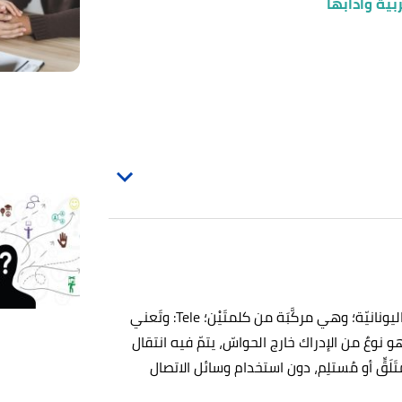
ربية وآدابها
يَعودُ أصل كلمة التّخاطر في الإنجليزيّة (Telepathic) إلى اللغةِ اليونانيّة؛ وهي مركَّبَة من كلمتَيْن؛ Tele: وتَعني
هو نوعٌ من الإدراك خارج الحواسّ، يتمّ فيه انتقال
قٍّ أو مُستلِم، دون استخدام وسائل الاتصال