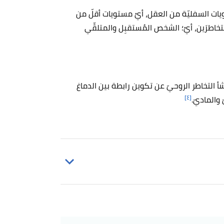
ويات السفليّة من العقل، أيْ مستويات أقلّ من
متخاطرَين، أيْ؛ الشخص المُستقبِل والمتلقِّي
شأ التخاطر الروحيّ عن تكوين رابطة بين الدماغ
[٤]
 والماديّ.