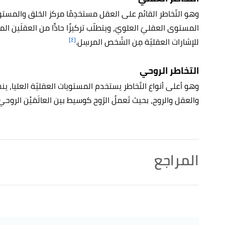
وهو التّخاطر القائم على العقل مستخدِمًا مركز الحَلق والمست
المستوى العقليّ العلويّ، ويتطلّب تركيزًا حادًّا من العقلَين ال
[٤]
للإشارات العقليّة مِن الشّخص المرسِل.
التخاطر الروحي
وهو أعلى أنواع التّخاطر يستخدم المستويات العقليّة العليا، ين
والعقل والروح، بحيث تَعملُ الرّوح كوسيط بين العالَمَيْن الروحيّ
المراجع
أ
ب
,
Vocabulary
, Retrieved 11/12/2022. Edited.
"telepathic"
^
,
Britannica
, Retrieved 11/12/2022. Edited.
"telepathy"
↑