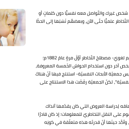
ار شخص غيرك والتّواصل معه نفسيًّا دون كلماتٍ أو
تّخاطر علميًّا حتّى الآن، وبعضهُم نَسَبَها إلى الحظّ
طَرَحَ فريدريك مايرز -وهو محقّق نفسيّ وشاعر كلاسيكيّ وعالِم لغويّ- مصطلحَ التّخاطر أوَّلَ مرةٍ عامَ 1882م؛
خص آخر دون استخدام الحواسّ الخَمسة المعروفة،
س جمعيّة الأبحاث النفسيّة- استنتج فيها أنّ هناكَ
نفسيّة"، لكنّ الجمعيّة رفَضَت هذا الاستنتاج على
مَه لِدراسة العروض التي كان يقدّمها آنذاك
م على النقل التخاطريّ للمعلومات؛ إذ كان قادرًا
أكّد حينَها أنّ قدرتَه هذه متعلّقة في كونِه