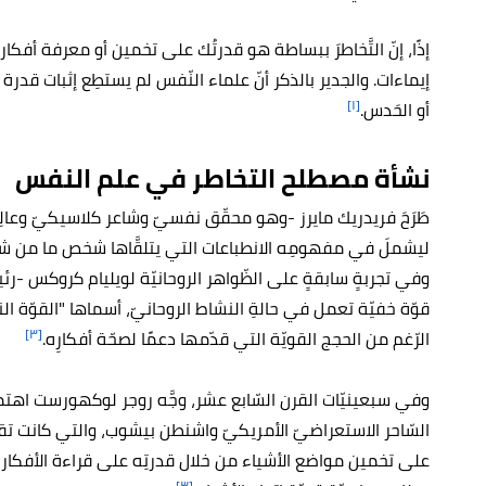
إذًا، إنّ التَّخاطرَ ببساطة هو قدرتُك على تخمين أو معرفة أفك
إيماءات. والجدير بالذكر أنّ علماء النّفس لم يستطِع إثبات قدرة ال
[١]
أو الحَدس.
نشأة مصطلح التخاطر في علم النفس
ليشملَ في مفهومِه الانطباعات التي يتلقَّاها شخص ما من ش
وفي تجربةٍ سابقةٍ على الظّواهر الروحانيّة لويليام كروكس -رئي
قوّة خفيّة تعمل في حالةِ النشاط الروحانيّ، أسماها "القوّة ال
[٣]
الرّغم من الحجج القويّة التي قدّمها دعمًا لصحّة أفكارِه.
وفي سبعينيّات القرن السّابع عشر، وجَّه روجر لوكهورست اهتما
السّاحر الاستعراضيّ الأمريكيّ واشنطن بيشوب، والتي كانت تقو
على تخمين مواضع الأشياء من خلال قدرتِه على قراءة الأفكار، و
[٣]