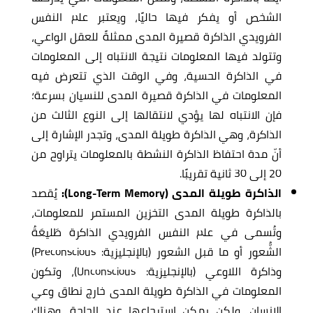
الشخص أو يفكر فيها حاليًا، ويعتبر علم النفس
الفرويدي الذاكرة قصيرة المدى ممثلةً للعقل الواعي،
وتتولد فيها المعلومات نتيجة الانتباه إلى المعلومات
في الذاكرة الحسية، وفي الوقت الذي تتعرض فيه
المعلومات في الذاكرة قصيرة المدى للنسيان بسرعة؛
فإن الانتباه لها يؤدي لانتقالها إلى النوع الثالث من
الذاكرة، وهي الذاكرة طويلة المدى، وتجدر الإشارة إلى
أنّ مدة احتفاظ الذاكرة النشطة بالمعلومات يتراوح من
20 إلى 30 ثانية تقريبًا.
الذاكرة طويلة المدى (Long-Term Memory):
يُقصد
بالذاكرة طويلة المدى التخزين المستمر للمعلومات،
وتُسمى في علم النفس الفرويدي الذاكرة طَليعَةُ
الشُّعور أو ما قبل الشعور (بالإنجليزية: Preconscious)
وذاكرة اللاوعي (بالإنجليزية: Unconscious)، وتكون
المعلومات في الذاكرة طويلة المدى خارج نطاق وعي
الإنسان، ولكن يمكن استرجاعها عند الحاجة، وهناك