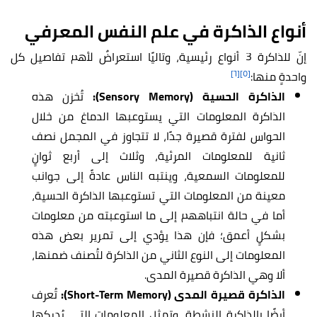
أنواع الذاكرة في علم النفس المعرفي
إنّ للذاكرة 3 أنواع رئيسية، وتاليًا استعراضٌ لأهم تفاصيل كل
[٦]
[٥]
واحدةٍ منها:
الذاكرة الحسية (Sensory Memory):
تُخزن هذه
الذاكرة المعلومات التي يستوعبها الدماغ من خلال
الحواس لفترة قصيرة جدًا، لا تتجاوز في المجمل نصف
ثانية للمعلومات المرئية، وثلاث إلى أربع ثوانٍ
للمعلومات السمعية، وينتبه الناس عادةً إلى جوانب
معينة من المعلومات التي تستوعبها الذاكرة الحسية،
أما في حالة انتباههم إلى ما استوعبته من معلومات
بشكلٍ أعمق؛ فإن هذا يؤدي إلى تمرير بعض هذه
المعلومات إلى النوع الثاني من الذاكرة لتُصنف ضمنها،
ألا وهي الذاكرة قصيرة المدى.
الذاكرة قصيرة المدى (Short-Term Memory):
تُعرف
أيضًا بالذاكرة النشطة، وتمثل المعلومات التي يُدركها