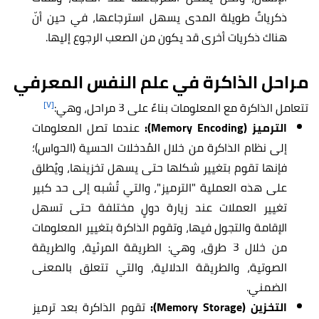
ذكرياتٌ طويلة المدى يسهل استرجاعها، في حين أنّ
هناك ذكريات أخرى قد يكون من الصعب الرجوع إليها.
مراحل الذاكرة في علم النفس المعرفي
[٧]
تتعامل الذاكرة مع المعلومات بناءً على 3 مراحل، وهي:
الترميز (Memory Encoding):
عندما تصل المعلومات
إلى نظام الذاكرة من خلال المُدخلات الحسية (الحواس)؛
فإنها تقوم بتغيير شكلها حتى يسهل تخزينها، ويُطلق
على هذه العملية "الترميز"، والتي تُشبه إلى حد كبير
تغيير العملات عند زيارة دولٍ مختلفة حتى تسهل
الإقامة والتجول فيها، وتقوم الذاكرة بتغيير المعلومات
من خلال 3 طرق، وهي: الطريقة المرئية، والطريقة
الصوتية، والطريقة الدلالية، والتي تتعلق بالمعنى
الضمني.
التخزين (Memory Storage):
تقوم الذاكرة بعد ترميز